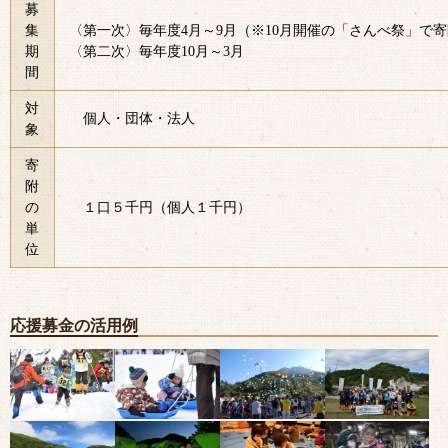
募
集
〈第一次〉毎年度4月～9月（※10月開催の「さんべ祭」で
期
〈第二次〉毎年度10月～3月
間
対
　個人・団体・法人
象
寄
附
の
　１口５千円（個人１千円）
単
位
応援募金の活用例