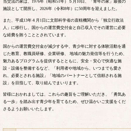
当交流の家は、1976年（昭和51年）５月10日、「青年の家」最後の
施設として開所し、2026年（令和8年）に50周年を迎えました。
また、平成13年４月1日に文部科学省の直轄機関から「独立行政法
人」に移行し、国からの運営費交付金と自己収入でその運営に必要
な経費を賄うこととされています。
国からの運営費交付金が減少する中、青少年に対する体験活動を通
じた教育、教職員研修、企業研修、 地域の魅力発信等を行うため、
魅力あるプログラムを提供するとともに、安全・安心で快適な施
設・設備を整備するなど、「利用者や地域から、いつまでも愛さ
れ、必要とされる施設」「地域のパートナーとして信頼される施
設」を目指して、取り組んでまいります。
皆様におかれましては、これらの趣旨をご理解いただき、「勇気あ
る一歩」を踏み出す青少年を育てるため、ぜひ温かいご支援をくだ
さるようお願いいたします。