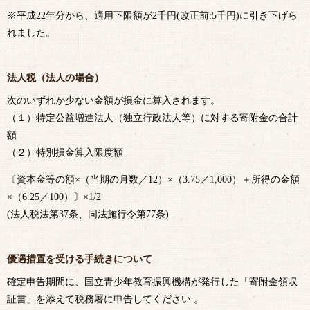
※平成22年分から、適用下限額が2千円(改正前:5千円)に引き下げら
れました。
法人税（法人の場合）
次のいずれか少ない金額が損金に算入されます。
（１）特定公益増進法人（独立行政法人等）に対する寄附金の合計
額
（２）特別損金算入限度額
〔資本金等の額×（当期の月数／12）×（3.75／1,000）＋所得の金額
×（6.25／100）〕×1/2
(法人税法第37条、同法施行令第77条)
優遇措置を受ける手続きについて
確定申告期間に、国立青少年教育振興機構が発行した「寄附金領収
証書」を添えて税務署に申告してください 。