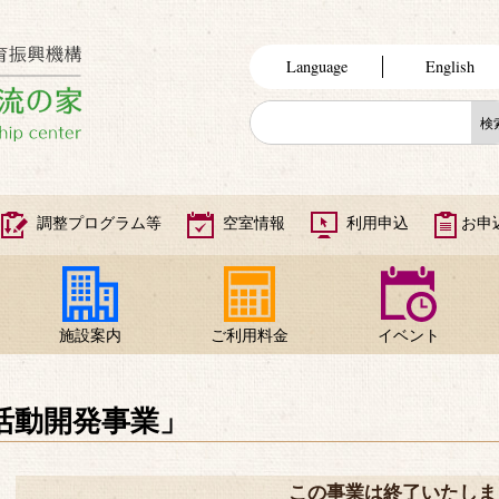
Language
English
調整プログラム等
空室情報
利用申込
お申
施設案内
ご利用料金
イベント
活動開発事業」
この事業は終了いたしま