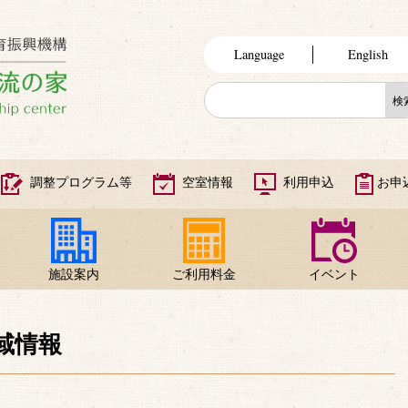
Language
English
調整プログラム等
空室情報
利用申込
お申
施設案内
ご利用料金
イベント
域情報