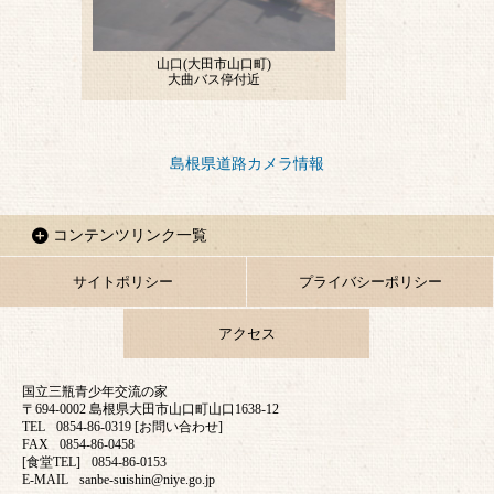
島根県道路カメラ情報
コンテンツリンク一覧
サイトポリシー
プライバシーポリシー
アクセス
国立三瓶青少年交流の家
〒694-0002 島根県大田市山口町山口1638-12
TEL
0854-86-0319 [お問い合わせ]
FAX
0854-86-0458
[食堂TEL]
0854-86-0153
E-MAIL
sanbe-suishin@niye.go.jp