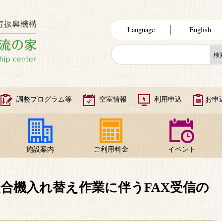
Language
English
調整プログラム等
空室情報
利用申込
お申
施設案内
ご利用料金
イベント
複合機入れ替え作業に伴うFAX受信の